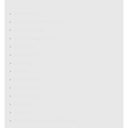
Startseite
Satzung / Gebühren
Schulleitung
Stellenangebote
Meissen
Radebeul
Coswig
Riesa
Großenhain
Impressum
Datenschutz
Kontakt
Login
Barrierefreiheitserklärung