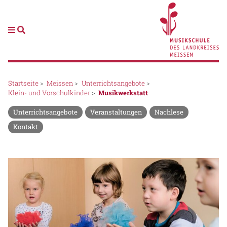
Startseite
>
Meissen
>
Unterrichtsangebote
>
Klein- und Vorschulkinder
>
Musikwerkstatt
Unterrichtsangebote
Veranstaltungen
Nachlese
Kontakt