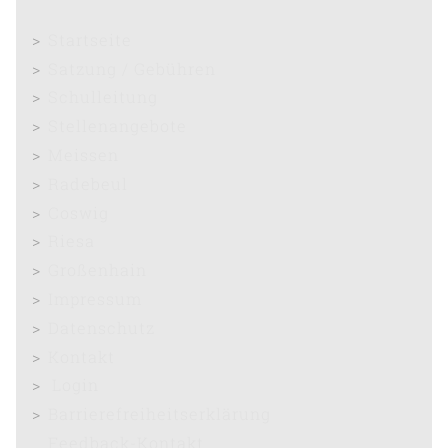
Startseite
Satzung / Gebühren
Schulleitung
Stellenangebote
Meissen
Radebeul
Coswig
Riesa
Großenhain
Impressum
Datenschutz
Kontakt
Login
Barrierefreiheitserklärung
Feedback-Kontakt