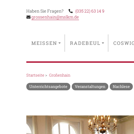
Haben Sie Fragen?
(035 22) 63 14 9
grossenhain@mslkm.de
MEISSEN
RADEBEUL
COSWI
Startseite
>
Großenhain
Unterrichtsangebote
Veranstaltungen
Nachlese