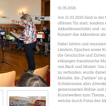
01.05.2026
Am 21.03.2026 fand in der
offenen Tür statt, sondern 
Akkordeonschüler, und -s
Konzert das Akkordeon als
Dabei hörten und musizie
Ländern, Epochen sowie Kul
die Geschichte und Entwi
erklangen französische Mu
von Bach und Mozart. Um 
zu verbinden, wurde dazw
Melodie, die „Fanfare“ im 
Schülerinnen aller Altersk
gemeinsamen Bühne und ge
Kunstwerken zum Thema „M
welche durch Fotos des Ak