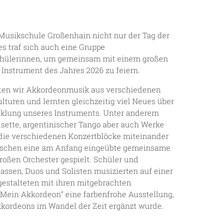
 Musikschule Großenhain nicht nur der Tag der
es traf sich auch eine Gruppe
chülerinnen, um gemeinsam mit einem großen
 Instrument des Jahres 2026 zu feiern.
rten wir Akkordeonmusik aus verschiedenen
turen und lernten gleichzeitig viel Neues über
cklung unseres Instruments. Unter anderem
sette, argentinischer Tango aber auch Werke
die verschiedenen Konzertblöcke miteinander
ischen eine am Anfang eingeübte gemeinsame
großen Orchester gespielt. Schüler und
lassen, Duos und Solisten musizierten auf einer
stalteten mit ihren mitgebrachten
ein Akkordeon“ eine farbenfrohe Ausstellung,
kordeons im Wandel der Zeit ergänzt wurde.