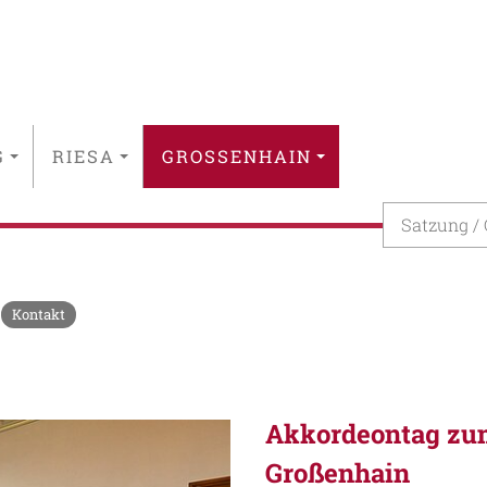
G
RIESA
GROSSENHAIN
Satzung /
Kontakt
Akkordeontag zum
Großenhain