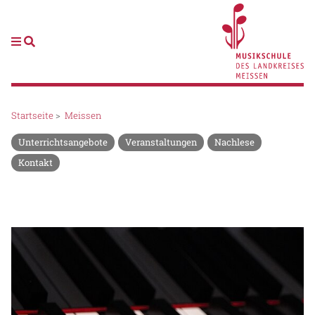
Startseite
>
Meissen
Unterrichtsangebote
Veranstaltungen
Nachlese
Kontakt