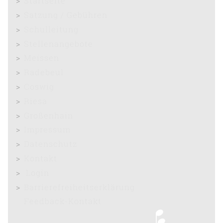
Startseite
Satzung / Gebühren
Schulleitung
Stellenangebote
Meissen
Radebeul
Coswig
Riesa
Großenhain
Impressum
Datenschutz
Kontakt
Login
Barrierefreiheitserklärung
Feedback-Kontakt