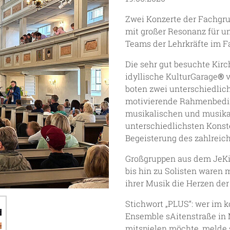
Zwei Konzerte der Fachgr
mit großer Resonanz für u
Teams der Lehrkräfte im 
Die sehr gut besuchte Kir
idyllische KulturGarage
®
v
boten zwei unterschiedlich
motivierende Rahmenbedin
musikalischen und musika
unterschiedlichsten Konst
Begeisterung des zahlreic
Großgruppen aus dem JeKi2
bis hin zu Solisten waren 
ihrer Musik die Herzen de
Stichwort „PLUS“: wer im 
Ensemble sAitenstraße in
mitspielen möchte, melde 