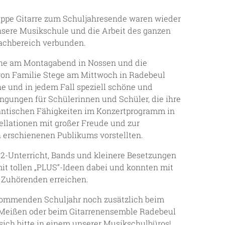
uppe Gitarre zum Schuljahresende waren wieder
nsere Musikschule und die Arbeit des ganzen
Fachbereich verbunden.
che am Montagabend in Nossen und die
on Familie Stege am Mittwoch in Radebeul
e und in jedem Fall speziell schöne und
gungen für Schülerinnen und Schüler, die ihre
ntischen Fähigkeiten im Konzertprogramm in
ellationen mit großer Freude und zur
h erschienenen Publikums vorstellten.
-Unterricht, Bands und kleinere Besetzungen
mit tollen „PLUS“-Ideen dabei und konnten mit
r Zuhörenden erreichen.
kommenden Schuljahr noch zusätzlich beim
 Meißen oder beim Gitarrenensemble Radebeul
sich bitte in einem unserer Musikschulbüros!