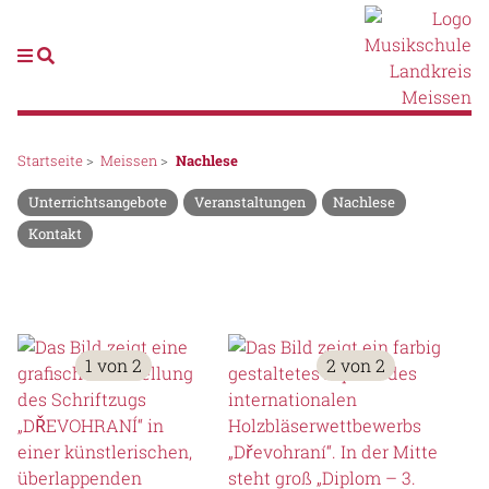
Startseite
>
Meissen
>
Nachlese
Unterrichtsangebote
Veranstaltungen
Nachlese
Kontakt
1 von 2
2 von 2