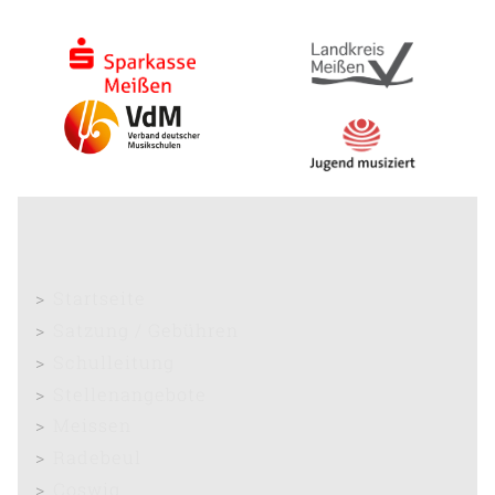
Startseite
Satzung / Gebühren
Schulleitung
Stellenangebote
Meissen
Radebeul
Coswig