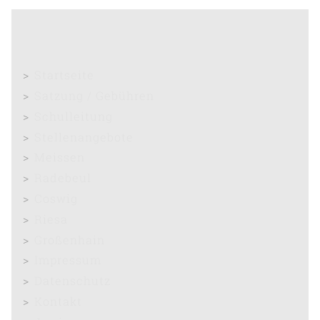
Startseite
Satzung / Gebühren
Schulleitung
Stellenangebote
Meissen
Radebeul
Coswig
Riesa
Großenhain
Impressum
Datenschutz
Kontakt