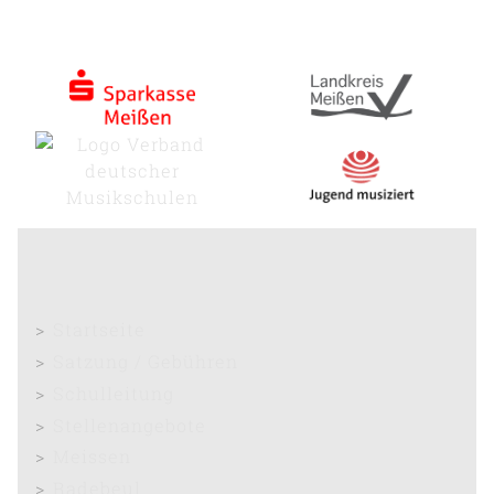
Startseite
Satzung / Gebühren
Schulleitung
Stellenangebote
Meissen
Radebeul