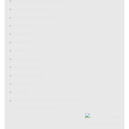
Satzung / Gebühren
Schulleitung
Stellenangebote
Meissen
Radebeul
Coswig
Riesa
Großenhain
Impressum
Datenschutz
Kontakt
Login
Barrierefreiheitserklärung
Feedback-Kontakt