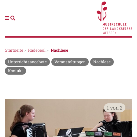
Startseite
>
Radebeul
>
Nachlese
Unterrichtsangebote
Veranstaltungen
Nachlese
Kontakt
1 von 2