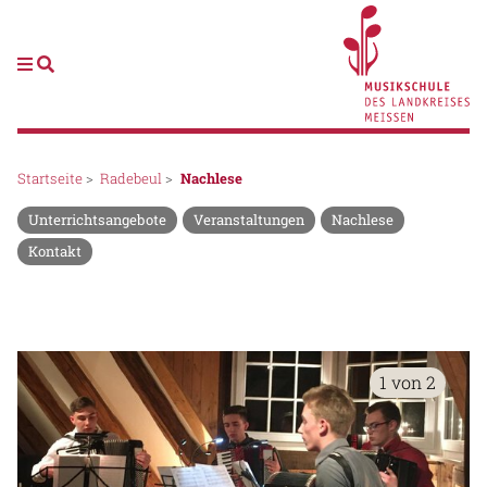
Startseite
>
Radebeul
>
Nachlese
Unterrichtsangebote
Veranstaltungen
Nachlese
Kontakt
1 von 2