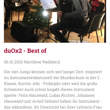
duOx2 - Best of
06.01.2020
Nachlese Radebeul
Die vier Jungs kennen sich seit langer Zeit: inspiriert
im Instrumentenkarussell der Musikschule in der 2.
Klasse, durchs Jeki - Probejahr oder weil die große
Schwester auch schon begabt dieses Instrument
spielte:
Felix Hauswald
,
Lukas Richter
,
Johannes
Hauswald
und
Arved Sehnert
lieben ihr Instrument -
das Akkordeon. Im Unterricht bei ihrer Lehrerin Frau