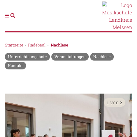
Startseite
>
Radebeul
>
Nachlese
Unterrichtsangebote
Veranstaltungen
Nachlese
Kontakt
1 von 2