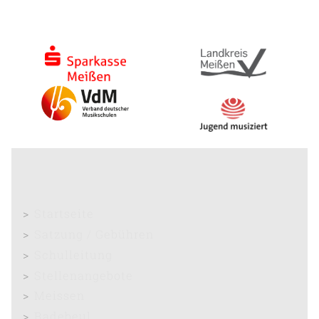
Startseite
Satzung / Gebühren
Schulleitung
Stellenangebote
Meissen
Radebeul