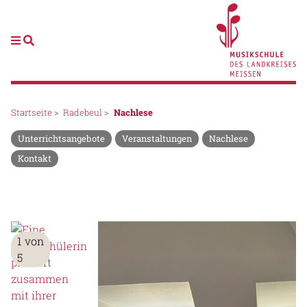
Startseite
>
Radebeul
>
Nachlese
Unterrichtsangebote
Veranstaltungen
Nachlese
Kontakt
1 von
5