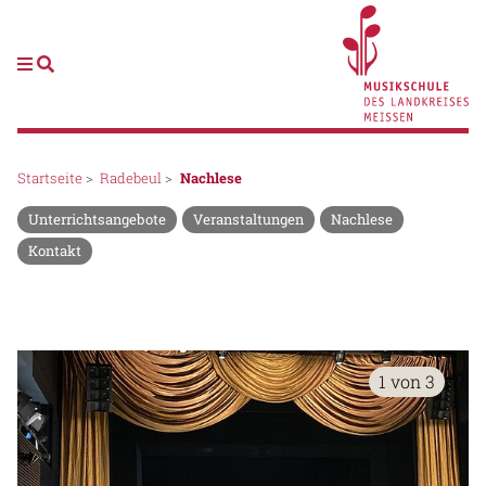
Startseite
>
Radebeul
>
Nachlese
Unterrichtsangebote
Veranstaltungen
Nachlese
Kontakt
1 von 3