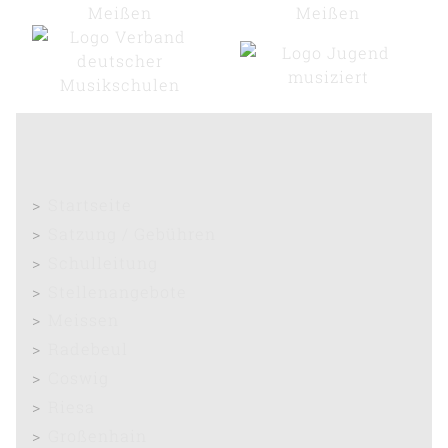
Startseite
Satzung / Gebühren
Schulleitung
Stellenangebote
Meissen
Radebeul
Coswig
Riesa
Großenhain