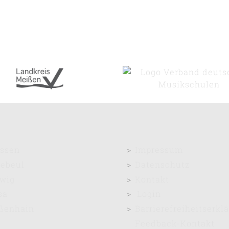
ssen
Impressum
ebeul
Datenschutz
wig
Kontakt
sa
Login
ßenhain
Barrierefreiheitserkl
Feedback-Kontakt