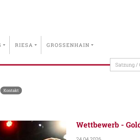
G
RIESA
GROSSENHAIN
Satzung /
Kontakt
Wettbewerb - Gol
24.04.2026