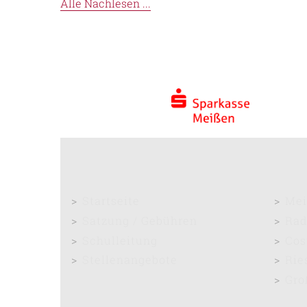
Alle Nachlesen ...
Startseite
Mei
Satzung / Gebühren
Rad
Schulleitung
Cos
Stellenangebote
Rie
Gro