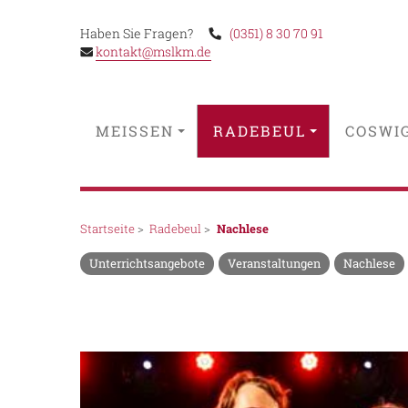
Haben Sie Fragen?
(0351) 8 30 70 91
kontakt@mslkm.de
MEISSEN
RADEBEUL
COSWI
Startseite
>
Radebeul
>
Nachlese
Unterrichtsangebote
Veranstaltungen
Nachlese